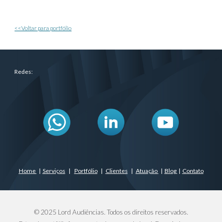
<<Voltar para portfólio
Redes:
Home
|
Serviços
|
Portfólio
|
Clientes
|
Atuação
|
Blog
|
Contato
© 2025 Lord Audiências. Todos os direitos reservados.